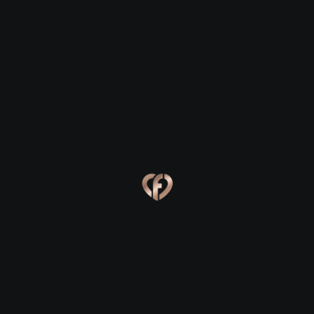
Dungloe
Dungloe
Eva, 24
Kevin, 25
Dungloe
Dungloe
Online