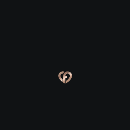
Castledermot
Castledermot
Eva, 24
Kevin, 25
Castledermot
Castledermot
Online