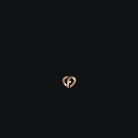
Blennerville
Blennerville
Eva, 24
Kevin, 25
Blennerville
Blennerville
Online