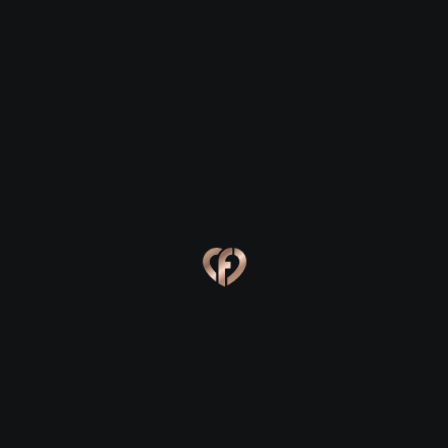
Bruree
Bruree
Eva, 24
Kevin, 25
Bruree
Bruree
Online