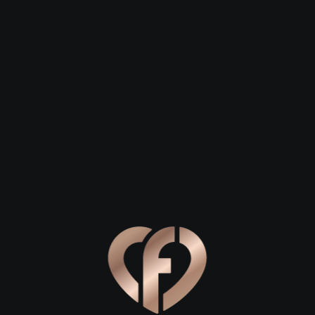
 23
Сергей, 29
Степан, 26
к
Жигулёвск
Жигулёвск
я гор: где начать знакомство
льное место для первого свидания в Жигулёвске, позвольте 
льное расположение между величественными Жигулёвскими
евозможно найти больше нигде. Для первой встречи, когда
дойдут уютные кафе в центре города. Прогуляйтесь по улиц
риятных заведений с демократичными ценами и домашней к
ннему смеху и долгим разговорам за чашечкой ароматного 
свежий воздух. Центральная набережная Жигулёвска — это
ль воды поможет снять первоначальное напряжение. Вы с
 водохранилища, наблюдать за проплывающими теплоходам