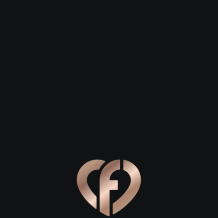
 23
Сергей, 29
Степан, 26
Усть-Кут
Усть-Кут
х Лены: где начать знакомство
льное место для первого свидания в Усть-Куте, позвольте з
способных растопить даже самое холодное сердце. Первое 
юбви с прогулки по набережной реки Лены. Это визитная к
м. Прогуляйтесь вдоль воды, держась за руки, и обсудите 
 вы, ваш собеседник и гипнотический поток одной из самых
должением станет визит в одно из местных кафе. Для не
аведения в центре города near улицы Орджоникидзе. Выбер
ибирскими травами. Атмосфера спокойствия поможет вам лу
ните, главное на первом свидании — это комфорт и возмож