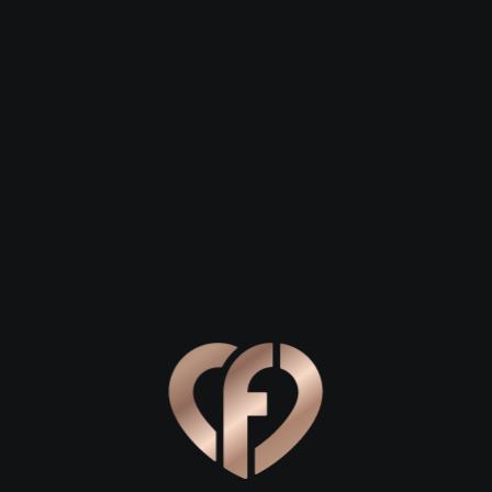
 23
Сергей, 29
Степан, 26
Тверь
Тверь
просторов: где начать знакомство
льное место для первого свидания в Твери, позвольте пред
епана Разина. Это не просто прогулочная зона, а настоя
 вдоль величественной Волги, наслаждаясь свежим ветерко
ь, у воды, легко завязывается непринужденная беседа, а 
дойдет уютное кафе в историческом центре. Обратите вни
верским Арбатом». Здесь царит особая богемная атмосфера:
н. Зайдите в одну из них, чтобы согреться ароматным кап
еально подходит для первого свидания: здесь достаточно 
 для тихого разговора.