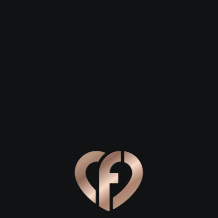
 23
Сергей, 29
Степан, 26
Тогучин
Тогучин
ибири: где гулять в Тогучине
о для свидания в Тогучине, позвольте заверить вас: этот у
 нет суеты мегаполиса, зато есть особая, камерная атмосф
лядам. Прогулка по центру города может стать отличным 
нина — это сердце Тогучина, откуда удобно отправиться в 
гирлянд создают сказочное настроение.
дет неспешная прогулка по улице Ленина. Обратите внима
жат прекрасным фоном для первых совместных фотографий 
ры между зданиями: там часто можно найти тихие скамейки,