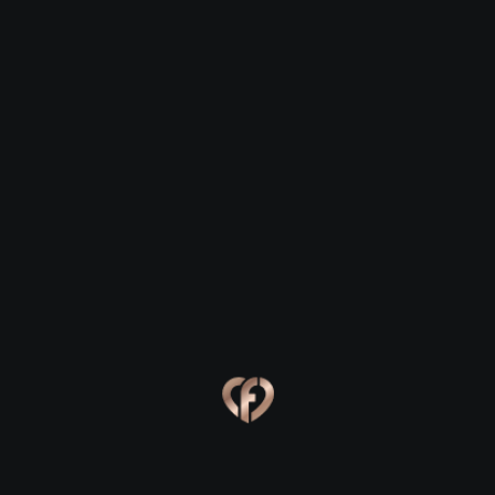
Романтика атомного города: где
зажечь искру в Сосновом Бору
Дорогие друзья, добро пожаловать на страницы
Flirtby! Если вы думаете, что Сосновый Бор — это
лишь суровые промышленные пейзажи и строгий
режим, то позвольте развеять этот миф. Наш город,
уютно расположившийся на берегу Финского
залива, хранит множество секретных мест для
самых трогательных свиданий. Здесь морская
свежесть смешивается с теплом человеческих
отношений, создавая уникальную атмосферу для
зарождения любви. Давайте вместе откроем карту
лучших локаций, где ваше сердце забьется чаще.
Прогулки у воды и живописные
виды
Нет ничего романтичнее, чем встреча на закате под