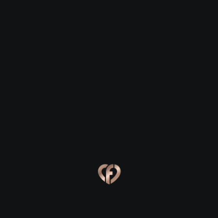
Романтика в сердце Тульской
области: где зажечь искру в
Щёкино
Дорогие друзья, если вы ищете место для встречи,
которое запомнится надолго, не обязательно ехать
в столицу. Наш уютный Щёкино хранит множество
уголков, идеальных для зарождения чувств. Город,
пронизанный историей и тихим провинциальным
шармом, предлагает сценарии свиданий на любой
вкус: от динамичных прогулок до томных вечеров
при свечах. Главное — знать, куда вести свою пару,
чтобы атмосфера сама работала на вас.
Прогулки на свежем воздухе: от
парка до заводских прудов
Для первого знакомства нет ничего лучше