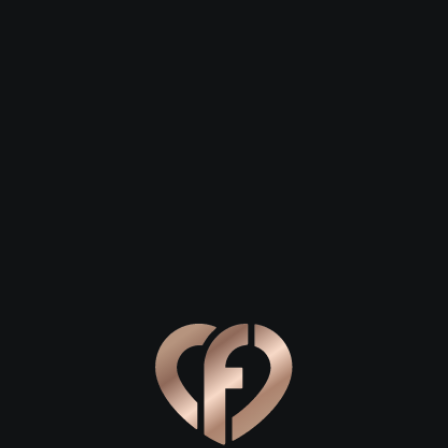
 23
Сергей, 29
Степан, 26
Котлас
Котлас
, где слияние трех рек рождает не только мощные водные п
. Если вы ищете место, чтобы зажечь искру или углубить 
вам сценарии гораздо интереснее, чем стандартный ужин п
рые запомнятся вам обоим надолго.
живописные виды
тное созерцание красоты природы. В Котласе главным укра
первого свидания: здесь можно непринужденно гулять, об
е внимание стоит уделить месту слияния рек Вычегды и Се
личную тему для разговора о вечном.
авляйтесь в парк культуры и отдыха. Тенистые аллеи, све