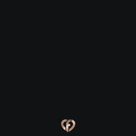
Романтика старинного льняного
края
Дорогие друзья, если вы ищете место для
свидания, где время словно замедляет свой бег, а
атмосфера пропитана уютом и искренностью, то
Гаврилов-Ям — это именно тот город, который
подарит вам незабываемые эмоции. Этот
небольшой населенный пункт в Ярославской
области часто называют «льняной столицей», и его
камерность играет нам на руку: здесь нет суеты
мегаполиса, зато есть возможность по-настоящему
услышать друг друга. Прогулка по тихим улочкам,
где сохранился дух купеческой России, станет
отличным началом любой истории любви.
Идеальные маршруты для первых
встреч