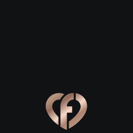
 23
Сергей, 29
Степан, 26
Дюртюли
Дюртюли
х Белой: где начать знакомство
льное место для первого свидания в Дюртюли, позвольте за
ом. Лучшим стартом для вашей истории любви станет прогу
риз смешивается с легким волнением перед встречей. Прог
под шум прибоя. Здесь нет суеты мегаполиса, только вы, пр
читает более активный формат, отличным выбором станет п
ые искрящимся снегом зимой, создают невероятно атмосф
овольствия: уютные уголки для б