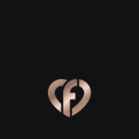
 23
Сергей, 29
Степан, 26
Бирск
Бирск
х Белой: где начать знакомство
льное место для первого свидания в очаровательном Бирске
ты. Не спешите искать шумные клубы; настоящая магия здес
стречи, когда важно спокойно поговорить и узнать друг дру
ка вдоль воды под шелест тополей создаст ненавязчивую, н
хся панорам, что всегда является беспроигрышной темой 
е в одно из местных кафе в центре города. Бирск славится
ные десерты и ароматный кофе. Выберите столик у окна, 
рмат позволит вам обоим чувствовать себя комфортно, без
ения.