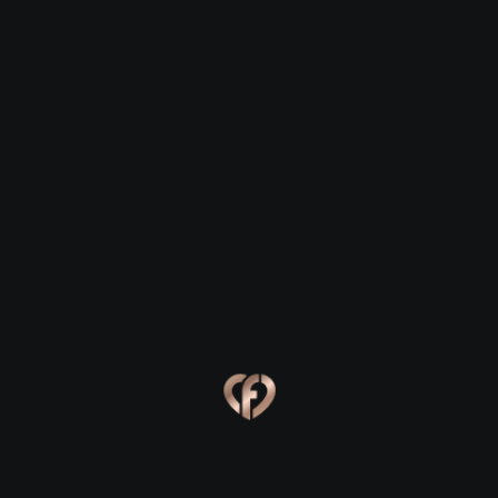
Романтика старинного купеческого
города
Дорогие друзья, если вы ищете место для
свидания, где время замедляет свой бег, а
атмосфера наполнена уютом и историей, то
Белебей станет вашим идеальным выбором. Этот
небольшой город в Башкортостане хранит в себе
очарование старой России, предлагая парам
уникальные сценарии для знакомства и развития
отношений. Здесь нет суеты мегаполиса, зато есть
невероятная душевность, которая так необходима
для зарождения чувств. Прогулка по мощеным
улочкам центра instantly настроит вас на волну
искренности и теплого общения.
Прогулки на свежем воздухе: от
парка до смотровой площадки