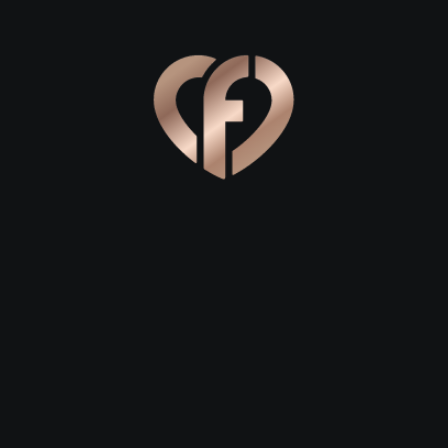
 части города, где царит спокойствие и порядок. Отличны
дыха
. Это зеленое сердце Ардона, где можно найти укромну
о помолчать, наслаждаясь пением птиц.
р, обязательно пройдите к набережной реки
Ардон
. Вечер
здают магическую обстановку. Именно здесь, глядя на вод
возможность подняться на небольшую возвышенность на ок
твенный Казбек в ясную погоду. Такой вид непременно впе
тных фотографий.
овольствия и уютные уголки
вкусной еды и приятной беседы за чашкой кофе. В Ардоне ес
го рандеву прекрасно подойдут местные кофейни в центре
ьная территория, где легко поддерживать легкую беседу.
 романтического ужина, обратите внимание на рестораны н
ритуал единения. Заказав традиционные пироги (фидджын ил
я символизирует уважение и тепло. Многие заведения укр
обавляет вечерам особой эстетики. Помните, что совместна