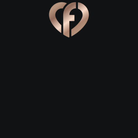
на закате.
овольствия и уютные уголки
ся согреться чашечкой ароматного кофе или отведать изы
 романтикой. Для первого свидания идеально подойдут спо
или Ленина. Выбирайте места с приглушенным светом и мяг
внимание на заведения с национальной хакасской кухней 
тесы, что всегда становится отличной темой для беседы и
ый романтический вечер, присмотритесь к ресторанам с 
наслаждаться теплым ветром степей под звон бокалов, а з
у интерьеру и камину. Не забудьте забронировать столик з
, чтобы обеспечить себе полную приватность и комфорт.
еобычные впечатления
дается именно после совместного посещения интересных 
нилище экспонатов, а портал в древнюю историю хакасской