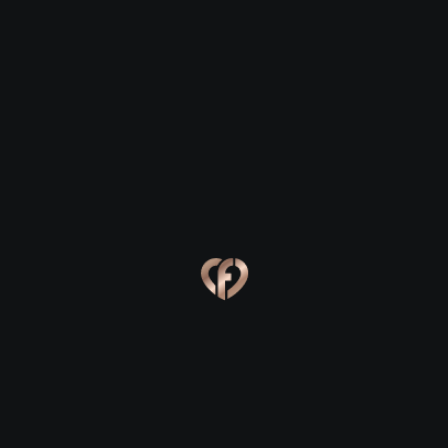
Newtownforbes
Newtownforbes
Eva, 24
Kevin, 25
Newtownforbes
Newtownforbes
Online