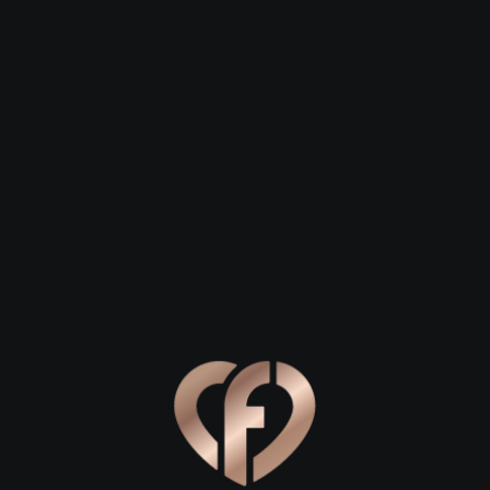
 23
Daniel, 29
Steven, 26
σκευή
Αγία Παρασκευή
Αγία Παρασκευή
ι πράσινα μονοπάτια
ανικό σκηνικό για να γνωρίσεις καλύτερα έναν ενδιαφέροντα
λέπονται. Ξεκινήστε τη γνωριμία σας με μια χαλαρή βόλτα σ
ρδιά της πόλης. Εδώ, κάτω από τη σκιά των πεύκων και δίπλα 
ια πρώτη συνάντηση, καθώς η ατμόσφαιρα είναι ανεπιτήδευτη 
ου. Μην παραλείψετε να περπατήσετε μέχρι το ξωκλήσι του Αγί
υτική backdrop για φωτογραφίες και όμορφες στιγμές.
μούν κάτι πιο δυναμικό, η διαδρομή κατά μήκος του ρέματος τ
θώς περπατάτε στα πλακόστρωτα μονοπάτια, θα ανακαλύψετε μι
σας συνομιλώντας. Αυτή η περιοχή ενδείκνυται ιδιαίτερα για 